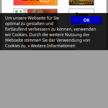
7plus7ja
36
35
Um unsere Webseite für Sie
OK
Avangard
optimal zu gestalten und
37
38
fortlaufend verbessern zu können, verwenden
wir Cookies. Durch die weitere Nutzung der
Aibolit
Webseite stimmen Sie der Verwendung von
Cookies zu.
» Weitere Informationen
39
40
Akzent
41
42
Annonce
Antenne
43
44
Argumenty i fakty Europe
Bibliothek
Pressemitteilungen