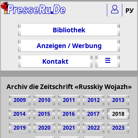
РУ
Bibliothek
Anzeigen / Werbung
☰
Kontakt
Archiv die Zeitschrift «Russkiy Wojazh»
2009
2010
2011
2012
2013
2014
2015
2016
2017
2018
2019
2020
2021
2022
2023
Teilen 36 Seite Zeitschrift "Russkiy