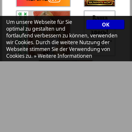
7plus7ja
35
36
Um unsere Webseite für Sie
OK
Avangard
optimal zu gestalten und
37
38
fortlaufend verbessern zu können, verwenden
wir Cookies. Durch die weitere Nutzung der
Aibolit
Webseite stimmen Sie der Verwendung von
Cookies zu.
» Weitere Informationen
39
40
Akzent
41
42
Annonce
Antenne
43
44
Argumenty i fakty Europe
Bibliothek
Pressemitteilungen