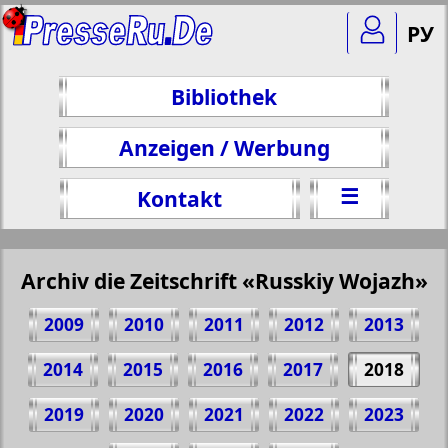
РУ
Bibliothek
Anzeigen / Werbung
☰
Kontakt
Archiv die Zeitschrift «Russkiy Wojazh»
2009
2010
2011
2012
2013
2014
2015
2016
2017
2018
2019
2020
2021
2022
2023
Teilen 52 Seite Zeitschrift "Russkiy