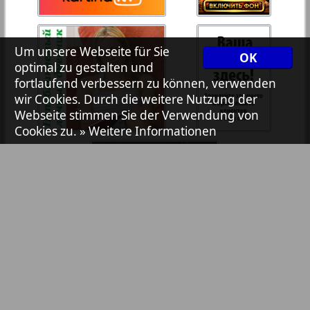
7plus7ja
35
36
Um unsere Webseite für Sie
OK
Avangard
optimal zu gestalten und
37
38
fortlaufend verbessern zu können, verwenden
wir Cookies. Durch die weitere Nutzung der
Aibolit
Webseite stimmen Sie der Verwendung von
Cookies zu.
» Weitere Informationen
39
40
Akzent
41
42
Annonce
Antenne
43
44
Argumenty i fakty Europe
Bibliothek
Pressemitteilungen