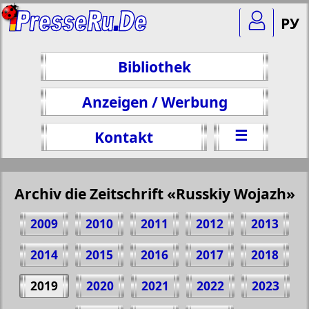
РУ
Bibliothek
Anzeigen / Werbung
☰
Kontakt
Archiv die Zeitschrift «Russkiy Wojazh»
2009
2010
2011
2012
2013
2014
2015
2016
2017
2018
2019
2020
2021
2022
2023
Teilen 23 Seite Zeitschrift "Russkiy