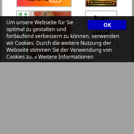
7plus7ja
35
36
Um unsere Webseite für Sie
OK
Avangard
optimal zu gestalten und
37
38
fortlaufend verbessern zu können, verwenden
wir Cookies. Durch die weitere Nutzung der
Aibolit
Webseite stimmen Sie der Verwendung von
Cookies zu.
» Weitere Informationen
39
40
Akzent
41
42
Annonce
Antenne
43
44
Argumenty i fakty Europe
Bibliothek
Pressemitteilungen