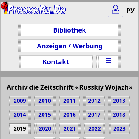
РУ
Bibliothek
Anzeigen / Werbung
☰
Kontakt
Archiv die Zeitschrift «Russkiy Wojazh»
2009
2010
2011
2012
2013
2014
2015
2016
2017
2018
2019
2020
2021
2022
2023
Teilen 53 Seite Zeitschrift "Russkiy