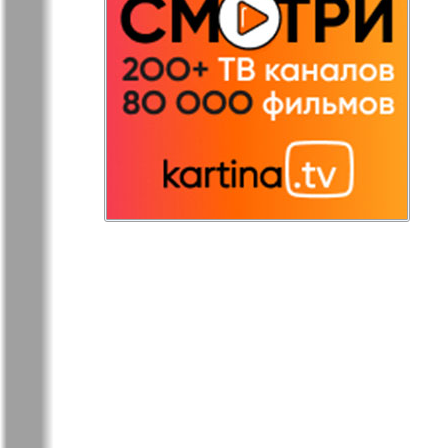
Redakzija
Rheinskaja
Germanija
Russkaja Gazeta
Russkaja M
Svetlana v
Unser Hau
Germanii
Tovary i uslugi
Tolstjak
TVrus
Bei uns in