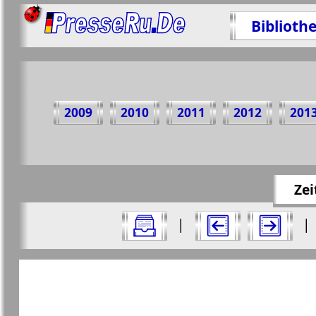
Biblioth
Teilen 
2009
2010
2011
2012
201
https://p
Zei
Alle Ausgaben Zeitschriften "Russkiy W
|
|
Aktuelle Zeitungen und Zeitschriften
Seiten Zeitschrift "Russkiy Woj