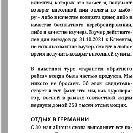
Jüdische Zeitung
Evrejskaja
Panorama
Zakon i ludi
Ausländis
Aufzeichn
Izum
iDEAL
Clan
KP Europe
Kulinar TV
Kurorte ak