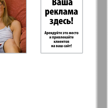
-Родина
Rubezh
Plus
RusHaus
d Tat
Svet/Lana
E
TV-Boulevard
Hottabych