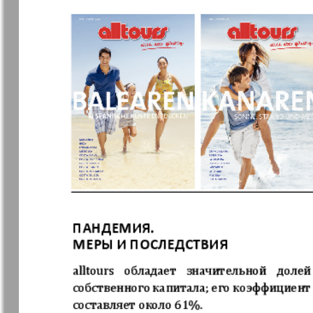
❬
Apelsin
Baden-
1
Württembe
7
MK-Germany
MK-Deutsc
Landsleute
13
Novije Semljaki
nord.Aktue
Partner
Partner-N
19
Telegraf 
25