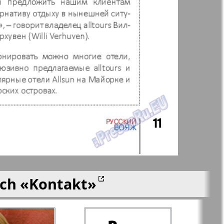
 Frankfurt
Unsere Welt
n
lle
Nord
j-Kupi-
Partner-Sever
men
Rajonka-Nord-Ost-
Bremen--NRW
ich
«Kontakt»
Redakzija Berlin