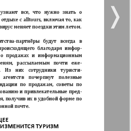
❭
 vsje
Gorod 511
5
6
59
11
12
kt Zeitung
Nasche wremja
17
18
zdorovje
Panorama-mir
e vremja
Russkiy Wojazh
23
24
nskaja
29
30