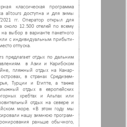
Woman`s life
ja Firma
Nachrichten BW
ha
Kenguru
r
Krugozor plus!
Frankfurt
М-City