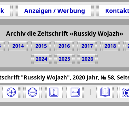
ek
Anzeigen / Werbung
Kontak
Archiv die Zeitschrift «Russkiy Wojazh»
11 Seite Zeitschrift "Russkiy Wojazh", № 58, 20
(Zum Kopieren klicken)
3
2014
2015
2016
2017
2018
2024
2025
2026
resseru.eu/?pub=russkiy-wojazh&god=2020&nome
tschrift "Russkiy Wojazh", 2020 Jahr, № 58, Seit
ojazh" für 2020 Jahr. Wählen Sie eine Nummer 
|
azh". Ausgabe: 58, 2020 Jahr. Wählen Sie eine S