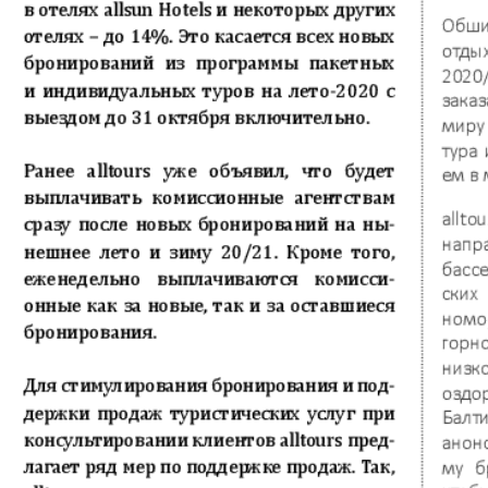
Europa Ekspress
Jasmin
che
Sdorowje
Idealna
ungen
Karriere
Katjusc
Krot in
Krugozo
Deutschland
tuell
LDK auf Russisch
Life in 