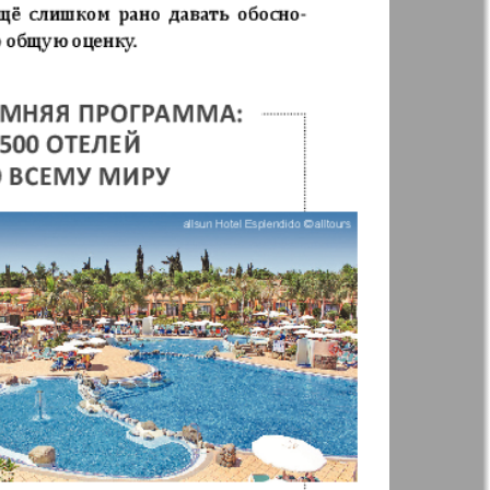
35
36
Annonce
41
42
 Augsburg
Business
47
48
Westnik-info
ier
Wadim
inar
Domaschnij
Restaurant