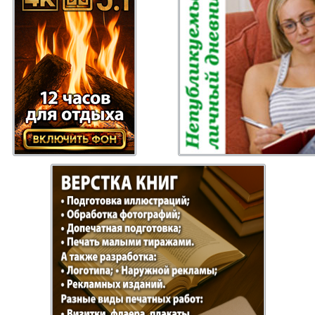
 Gazeta
Recepty zdorovja
Heimat
ysl
Russkiy Baden-
Angeln 
Württemberg
s
Semejnaja gazeta
Wort un
Handels Zentrum
Punkt D
 Bayern
Bei uns in
Flirt
Hamburg