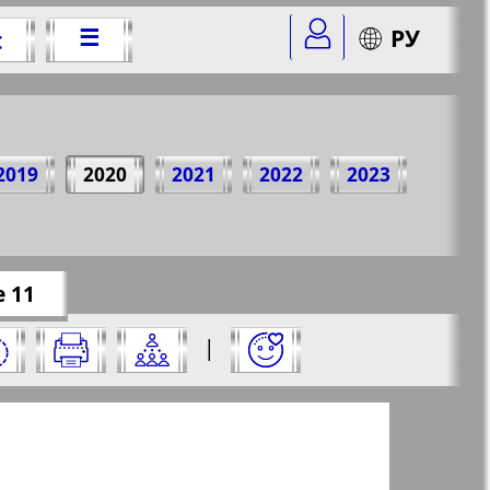
☰
РУ
t
20 Jahr
2019
2020
2021
2022
2023
r=58&str=11
✖
e 11
aus und klicken Sie darauf:
|
✖
✖
✖
eite aus und klicken Sie darauf: