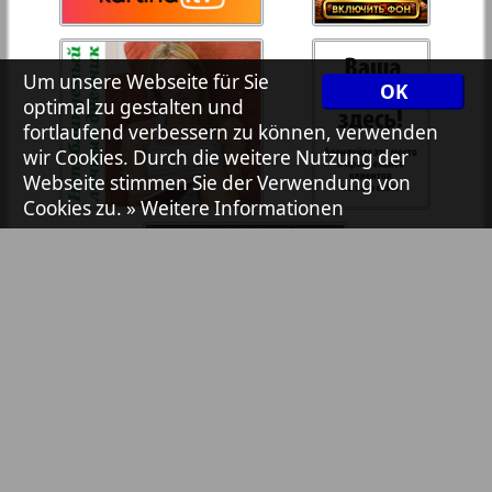
7plus7ja
35
36
Um unsere Webseite für Sie
OK
Avangard
optimal zu gestalten und
37
38
fortlaufend verbessern zu können, verwenden
wir Cookies. Durch die weitere Nutzung der
Aibolit
Webseite stimmen Sie der Verwendung von
Cookies zu.
» Weitere Informationen
39
40
Akzent
41
42
Annonce
Antenne
43
44
Argumenty i fakty Europe
Bibliothek
Pressemitteilungen