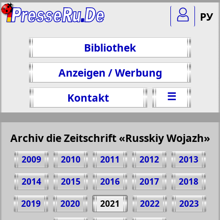
РУ
Bibliothek
Anzeigen / Werbung
☰
Kontakt
Archiv die Zeitschrift «Russkiy Wojazh»
2009
2010
2011
2012
2013
2014
2015
2016
2017
2018
2019
2020
2021
2022
2023
Teilen 19 Seite Zeitschrift "Russkiy