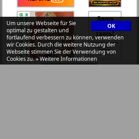
7plus7ja
35
36
Um unsere Webseite für Sie
OK
Avangard
optimal zu gestalten und
37
38
fortlaufend verbessern zu können, verwenden
wir Cookies. Durch die weitere Nutzung der
Aibolit
Webseite stimmen Sie der Verwendung von
Cookies zu.
» Weitere Informationen
39
40
Akzent
41
42
Annonce
Antenne
43
44
Argumenty i fakty Europe
Bibliothek
Pressemitteilungen