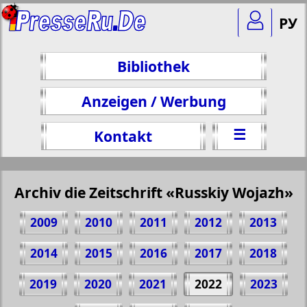
РУ
Bibliothek
Anzeigen / Werbung
☰
Kontakt
Archiv die Zeitschrift «Russkiy Wojazh»
2009
2010
2011
2012
2013
2014
2015
2016
2017
2018
2019
2020
2021
2022
2023
Teilen 24 Seite Zeitschrift "Russkiy