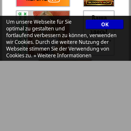
7plus7ja
36
35
Um unsere Webseite für Sie
OK
Avangard
optimal zu gestalten und
37
38
fortlaufend verbessern zu können, verwenden
wir Cookies. Durch die weitere Nutzung der
Aibolit
Webseite stimmen Sie der Verwendung von
Cookies zu.
» Weitere Informationen
39
40
Akzent
41
42
Annonce
Antenne
43
44
Argumenty i fakty Europe
Bibliothek
Pressemitteilungen