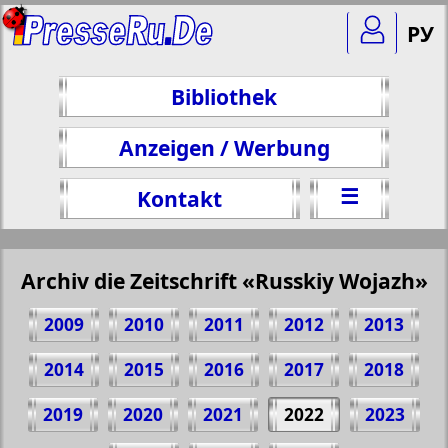
РУ
Bibliothek
Anzeigen / Werbung
☰
Kontakt
Archiv die Zeitschrift «Russkiy Wojazh»
2009
2010
2011
2012
2013
2014
2015
2016
2017
2018
2019
2020
2021
2022
2023
Teilen 36 Seite Zeitschrift "Russkiy