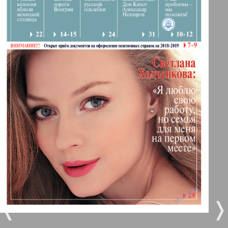
1
2
11
12
Berliner Telegraph
3
4
Vsje pro vsje
5
6
Gorod 511
MK-Germany Landsleute
7
8
MK-Deutschland
10
9
9
10
Most
❬
❭
11
12
MIX-Markt Zeitung