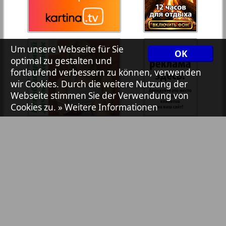
33
34
Zeitungen und Zeitschriften
7plus7ja
35
36
Um unsere Webseite für Sie
OK
optimal zu gestalten und
Avangard
fortlaufend verbessern zu können, verwenden
wir Cookies. Durch die weitere Nutzung der
Aibolit
Webseite stimmen Sie der Verwendung von
1
2
Cookies zu.
» Weitere Informationen
Akzent
Annonce
Antenne
Argumenty i fakty Europe