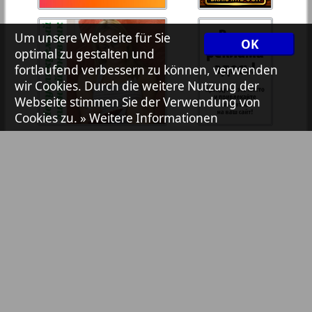
7plus7ja
Um unsere Webseite für Sie
OK
optimal zu gestalten und
Avangard
fortlaufend verbessern zu können, verwenden
wir Cookies. Durch die weitere Nutzung der
2
1
Webseite stimmen Sie der Verwendung von
Aibolit
Cookies zu.
» Weitere Informationen
Akzent
Annonce
Antenne
Bibliothek
Pressemitteilungen
Argumenty i fakty Europe