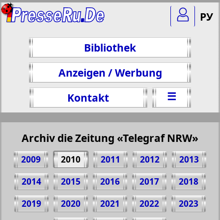
РУ
Bibliothek
Anzeigen / Werbung
☰
Kontakt
Archiv die Zeitung «Telegraf NRW»
2009
2010
2011
2012
2013
2014
2015
2016
2017
2018
2019
2020
2021
2022
2023
Teilen 18 Seite Zeitung "Telegraf NRW", №