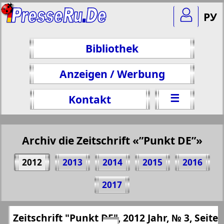
РУ
Bibliothek
Anzeigen / Werbung
☰
Kontakt
Archiv die Zeitschrift «”Punkt DE”»
2012
2013
2014
2015
2016
Teilen 13 Seite Zeitschrift "Punkt DE", № 3,
2017
2012 Jahr
(Zum Kopieren klicken)
✖
Zeitschrift "Punkt DE", 2012 Jahr, № 3, Seite
Alle Ausgaben Zeitschriften "”Punkt