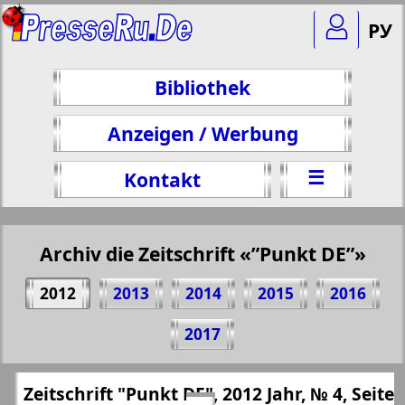
РУ
Bibliothek
Anzeigen / Werbung
☰
Kontakt
Archiv die Zeitschrift «”Punkt DE”»
2012
2013
2014
2015
2016
Teilen 10 Seite Zeitschrift "Punkt DE", № 4,
2017
2012 Jahr
(Zum Kopieren klicken)
✖
Zeitschrift "Punkt DE", 2012 Jahr, № 4, Seite
Alle Ausgaben Zeitschriften "”Punkt