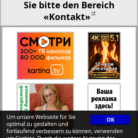
Sie bitte den Bereich
«Kontakt»
Rejnskoe vremja
Russkiy Wojazh
Telegraf NRW
Hristianskaja gazeta
Archiv der auf der Website nicht aktualisierten
Zeitungen und Zeitschriften
Um unsere Webseite für Sie
OK
7plus7ja
optimal zu gestalten und
fortlaufend verbessern zu können, verwenden