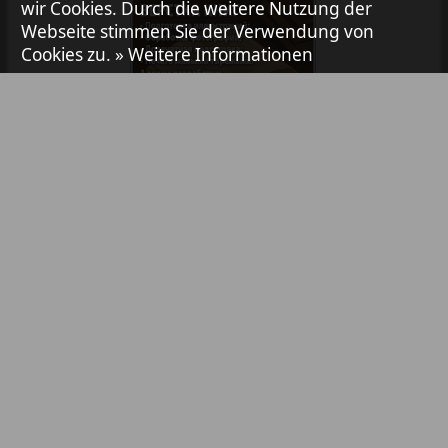
Avangard
wir Cookies. Durch die weitere Nutzung der
1
2
Webseite stimmen Sie der Verwendung von
Cookies zu.
» Weitere Informationen
Aibolit
Akzent
Annonce
Bibliothek
Pressemitteilungen
Anzeigen in Zeitungen / Zeitschriften
Antenne
TV-Werbung
Online-Werbung
Argumenty i fakty Europe
YouTube- & Social-Media-Werbung
Abonnement
Partner
Augsburg-city
Inhaltsverzeichnis
Kontakt