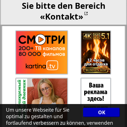
Sie bitte den Bereich
«Kontakt»
Rejnskoe vremja
Russkiy Wojazh
3
4
Telegraf NRW
Hristianskaja gazeta
Archiv der auf der Website nicht aktualisierten
Zeitungen und Zeitschriften
Um unsere Webseite für Sie
7plus7ja
OK
optimal zu gestalten und
fortlaufend verbessern zu können, verwenden