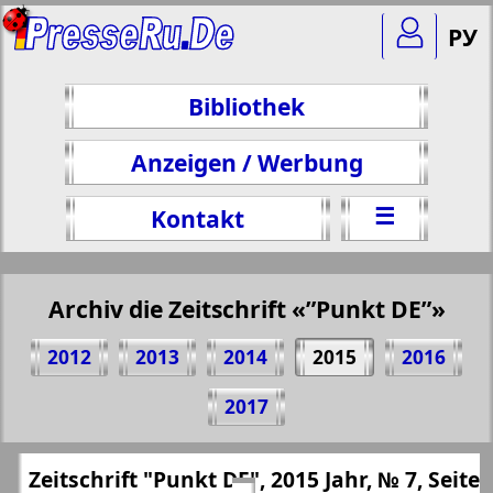
РУ
Bibliothek
Anzeigen / Werbung
☰
Kontakt
Archiv die Zeitschrift «”Punkt DE”»
2012
2013
2014
2015
2016
Teilen 6 Seite Zeitschrift "Punkt DE", № 7,
2017
2015 Jahr
(Zum Kopieren klicken)
✖
Zeitschrift "Punkt DE", 2015 Jahr, № 7, Seite
Alle Ausgaben Zeitschriften "”Punkt