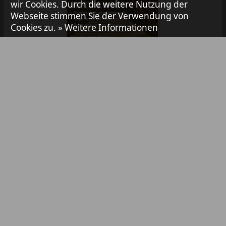
Avangard
wir Cookies. Durch die weitere Nutzung der
1
2
Webseite stimmen Sie der Verwendung von
Cookies zu.
» Weitere Informationen
Aibolit
Akzent
Annonce
Bibliothek
Pressemitteilungen
Anzeigen in Zeitungen / Zeitschriften
Antenne
TV-Werbung
Online-Werbung
Argumenty i fakty Europe
YouTube- & Social-Media-Werbung
Abonnement
Partner
Augsburg-city
Inhaltsverzeichnis
Kontakt