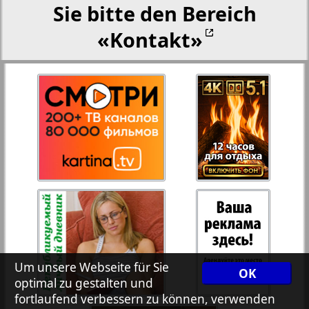
Sie bitte den Bereich
«Kontakt»
Rejnskoe vremja
Russkiy Wojazh
3
4
Telegraf NRW
Hristianskaja gazeta
Archiv der auf der Website nicht aktualisierten
Zeitungen und Zeitschriften
Um unsere Webseite für Sie
7plus7ja
OK
optimal zu gestalten und
fortlaufend verbessern zu können, verwenden