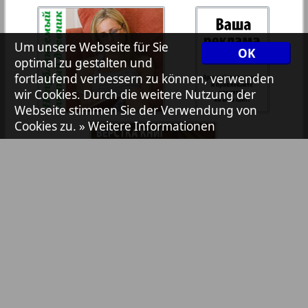
Zeitungen und Zeitschriften
7plus7ja
35
36
Um unsere Webseite für Sie
OK
optimal zu gestalten und
fortlaufend verbessern zu können, verwenden
Avangard
wir Cookies. Durch die weitere Nutzung der
37
38
Webseite stimmen Sie der Verwendung von
1
Cookies zu.
» Weitere Informationen
2
Aibolit
39
40
Akzent
41
42
Annonce
Antenne
Bibliothek
Pressemitteilungen
43
44
Anzeigen in Zeitungen / Zeitschriften
Argumenty i fakty Europe