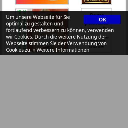
7plus7ja
Um unsere Webseite für Sie
OK
optimal zu gestalten und
Avangard
fortlaufend verbessern zu können, verwenden
20
wir Cookies. Durch die weitere Nutzung der
Webseite stimmen Sie der Verwendung von
Aibolit
Cookies zu.
» Weitere Informationen
Akzent
Annonce
Antenne
Bibliothek
Pressemitteilungen
Argumenty i fakty Europe