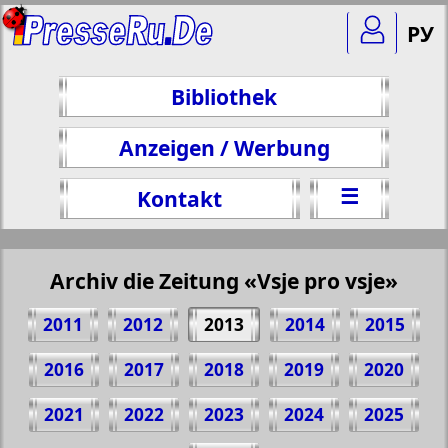
РУ
Bibliothek
Anzeigen / Werbung
☰
Kontakt
Archiv die Zeitung «Vsje pro vsje»
2011
2012
2013
2014
2015
2016
2017
2018
2019
2020
2021
2022
2023
2024
2025
Teilen 1 Seite Zeitung "Vsje pro vsje", №