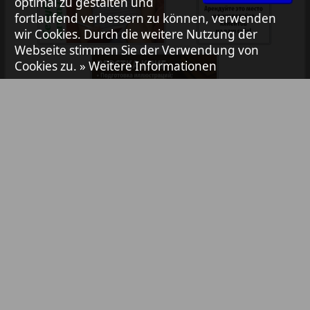
optimal zu gestalten und
fortlaufend verbessern zu können, verwenden
7plus7ja
wir Cookies. Durch die weitere Nutzung der
Webseite stimmen Sie der Verwendung von
Avangard
Cookies zu.
» Weitere Informationen
1
2
Aibolit
Akzent
Annonce
Bibliothek
Pressemitteilungen
Anzeigen in Zeitungen / Zeitschriften
Antenne
TV-Werbung
Online-Werbung
YouTube- & Social-Media-Werbung
Argumenty i fakty Europe