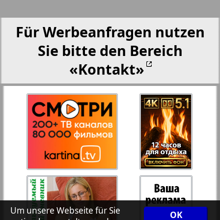
Partner-NRW
Für Werbeanfragen nutzen
Aussiedlerbote
Sie bitte den Bereich
«Kontakt»
Rejnskoe vremja
Russkiy Wojazh
Telegraf NRW
4
3
Hristianskaja gazeta
Archiv der auf der Website nicht aktualisierten
Um unsere Webseite für Sie
Zeitungen und Zeitschriften
OK