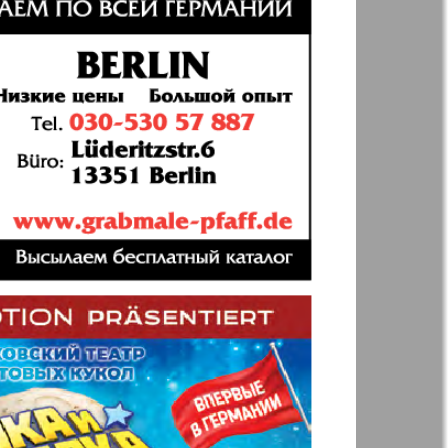
Annonce
 Augsburg
Business
Westnik-info
ier
Wadim
inar
Domaschnij
Restaurant