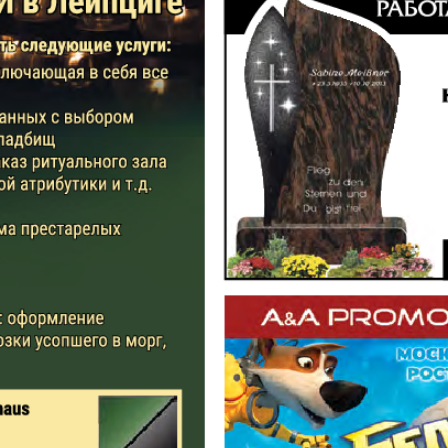
Aibolit
Akzent
i fakty
Augsburg-city
Afischa
Vascha Gaseta
Westi
atz
Wostotschnaja
Ost-Kur
Germanija
Haus und Familie
Hauskul