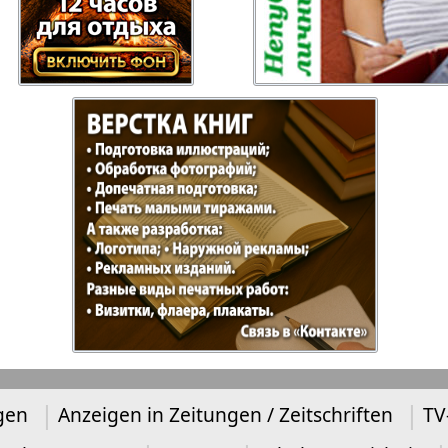
ysl
Russkiy Baden-
Angeln 
Württemberg
s
Semejnaja gazeta
Wort un
Handels Zentrum
Punkt D
 Bayern
Bei uns in
Flirt
Hamburg
xpress Gazeta
Erudit-Extra
gen
Anzeigen in Zeitungen / Zeitschriften
TV