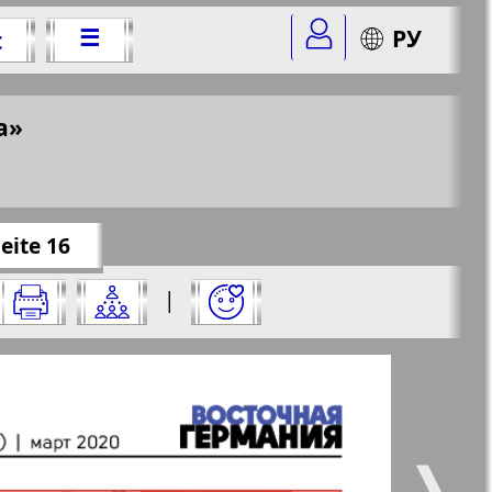
☰
РУ
t
 2020 Jahr
a»
&nomer=7&str=16
✖
eite 16
Nummer aus und klicken Sie darauf:
|
✖
✖
✖
 Seite aus und klicken Sie darauf:
 vsje
Gorod 511
5
6