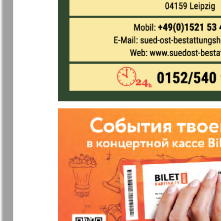
Jüdische Zeitung
Evrejskaja
Panorama
Zakon i ludi
Ausländis
Aufzeichn
Izum
iDEAL
Clan
KP Europe
Kulinar TV
Kurorte ak
Mila
Mir otdyha 