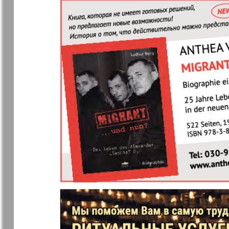
❬
Württembe
7
MK-Germany
MK-Deutsc
Landsleute
Novije Semljaki
nord.Aktue
Partner
Partner-N
Telegraf 
Archiv der auf der Website nicht aktualisierten