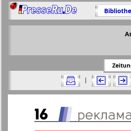
Biblioth
Teilen 16 
A
https://press
Zeitun
Alle Ausgaben Zeitungen "Wostotschnaj
|
Aktuelle Zeitungen und Zeitschriften
Seiten Zeitung "Wostotschnaja Germ
Apelsin
Baden-
1