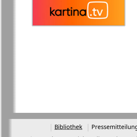
Germanija
Russkaja Gazeta
Russkaja M
Svetlana v
Unser Hau
Germanii
Tovary i uslugi
Tolstjak
TVrus
Bei uns in
Ekonomika i pravo
E
Bibliothek
Pressemitteilun