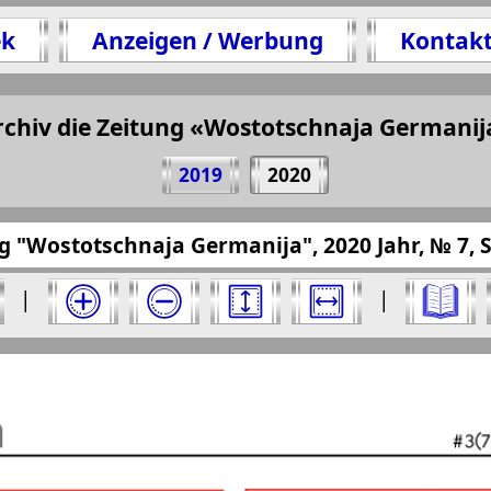
ek
Anzeigen / Werbung
Kontak
Seite Zeitung "Wostotschnaja Germanija", № 7,
(Zum Kopieren klicken)
rchiv die Zeitung «Wostotschnaja Germanij
2019
2020
eru.eu/?pub=wostotschnaja-germanija&god=2020
g "Wostotschnaja Germanija", 2020 Jahr, № 7, S
a Germanija" für 2020 Jahr. Wählen Sie eine 
|
|
anija". Ausgabe: 7, 2020 Jahr. Wählen Sie eine
Berliner Telegraph
Vsje pro
2
3
4