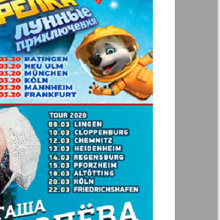
Woman`s life
ja Firma
Nachrichten BW
ha
Kenguru
r
Krugozor plus!
Frankfurt
М-City
 Frankfurt
Unsere Welt