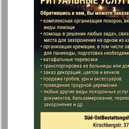
7plus7ja
Avangard
Antenne
Argumenty 
Europe
Business Park
Sei Gesund
Wetschernaja
Ewiger Sch
Gazeta
Germania Plus
Dialog