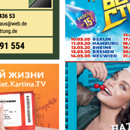
Europa Ekspress
Jasmin
che
Sdorowje
Idealna
ungen
Karriere
Katjusc
Krot in
Krugozo
Deutschland
tuell
LDK auf Russisch
Life in 
i
München-city
My City