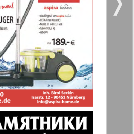
❭
11
12
kt Zeitung
Nasche wremja
16
zdorovje
Panorama-mir
e vremja
Russkiy Wojazh
nskaja